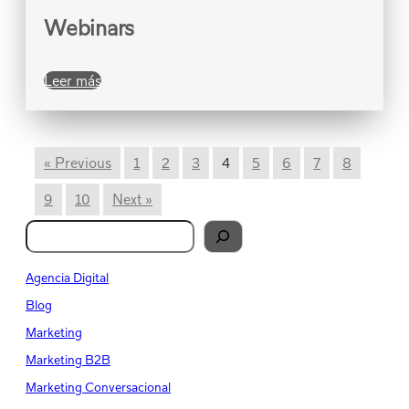
Webinars
Leer más
« Previous
1
2
3
4
5
6
7
8
9
10
Next »
B
u
s
Agencia Digital
c
Blog
a
Marketing
r
Marketing B2B
Marketing Conversacional