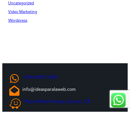
Uncategorized
Video Marketing
Wordpress
+506 8957 5382
info@ideasparalaweb.com
Plaza Roble Terrazas, Escazú, CR.
©
2026 · Ideas para la Web