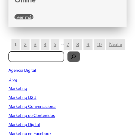
Leer más
…
1
2
3
4
5
7
8
9
10
Next »
B
u
s
Agencia Digital
c
Blog
a
Marketing
r
Marketing B2B
Marketing Conversacional
Marketing de Contenidos
Marketing Digital
Marketing en Facebook