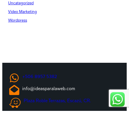
Uncategorized
Video Marketing
Wordpress
+506 8957 5382
info@ideasparalaweb.com
Plaza Roble Terrazas, Escazú, CR.
©
2026 · Ideas para la Web