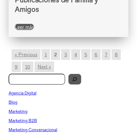
Amigos
Leer más
« Previous
1
2
3
4
5
6
7
8
9
10
Next »
B
u
s
Agencia Digital
c
Blog
a
Marketing
r
Marketing B2B
Marketing Conversacional