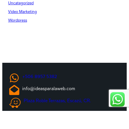
Uncategorized
Video Marketing
Wordpress
+506 8957 5382
info@ideasparalaweb.com
Plaza Roble Terrazas, Escazú, CR.
©
2026 · Ideas para la Web