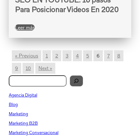
Para Posicionar Videos En 2020
Leer más
« Previous
1
2
3
4
5
6
7
8
9
10
Next »
B
u
s
Agencia Digital
c
Blog
a
Marketing
r
Marketing B2B
Marketing Conversacional